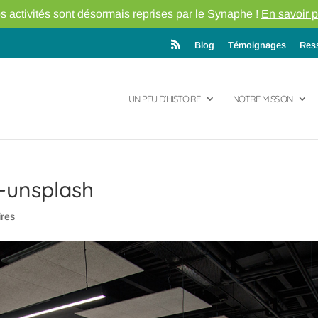
s activités sont désormais reprises par le Synaphe !
En savoir p
Blog
Témoignages
Res
UN PEU D’HISTOIRE
NOTRE MISSION
1-unsplash
res