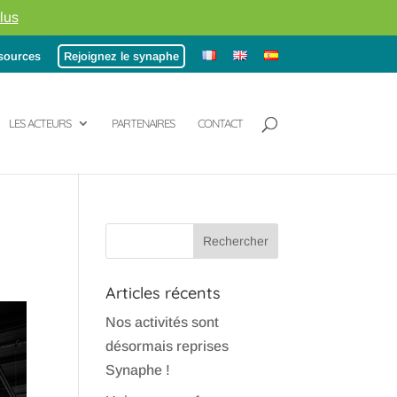
lus
sources
Rejoignez le synaphe
LES ACTEURS
PARTENAIRES
CONTACT
Articles récents
Nos activités sont
désormais reprises
Synaphe !