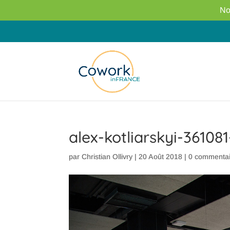
No
alex-kotliarskyi-36108
par
Christian Ollivry
|
20 Août 2018
|
0 commentai