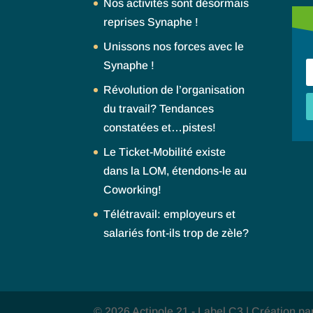
Nos activités sont désormais
reprises Synaphe !
Unissons nos forces avec le
Synaphe !
Révolution de l’organisation
du travail? Tendances
constatées et…pistes!
Le Ticket-Mobilité existe
dans la LOM, étendons-le au
Coworking!
Télétravail: employeurs et
salariés font-ils trop de zèle?
© 2026 Actipole 21 - Label C3 | Création p