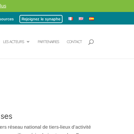
lus
sources
Rejoignez le synaphe
LES ACTEURS
PARTENAIRES
CONTACT
ises
rs réseau national de tiers-lieux d’activité