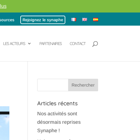
lus
sources
Rejoignez le synaphe
LES ACTEURS
PARTENAIRES
CONTACT
Articles récents
Nos activités sont
désormais reprises
Synaphe !