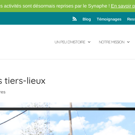
s activités sont désormais reprises par le Synaphe !
En savoir p
Blog
Témoignages
Res
UN PEU D’HISTOIRE
NOTRE MISSION
 tiers-lieux
res