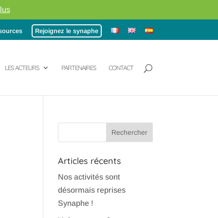
lus
sources
Rejoignez le synaphe
LES ACTEURS
PARTENAIRES
CONTACT
Articles récents
Nos activités sont
désormais reprises
Synaphe !