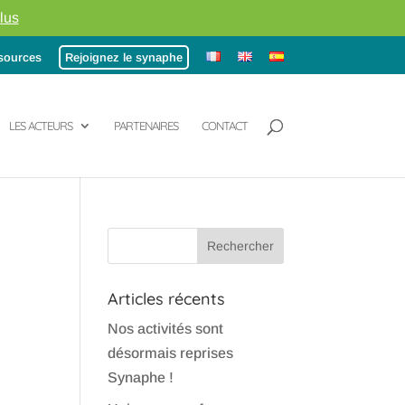
lus
sources
Rejoignez le synaphe
LES ACTEURS
PARTENAIRES
CONTACT
Articles récents
Nos activités sont
désormais reprises
Synaphe !