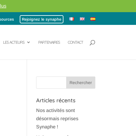
lus
sources
Rejoignez le synaphe
LES ACTEURS
PARTENAIRES
CONTACT
Articles récents
Nos activités sont
désormais reprises
Synaphe !