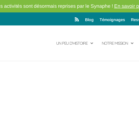
s activités sont désormais reprises par le Synaphe !
En savoir p
Blog
Témoignages
Res
UN PEU D’HISTOIRE
NOTRE MISSION