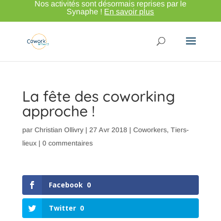
Nos activités sont désormais reprises par le
Synaphe !
En savoir plus
La fête des coworking
approche !
par
Christian Ollivry
|
27 Avr 2018
|
Coworkers
,
Tiers-
lieux
|
0 commentaires
Facebook
0
Twitter
0