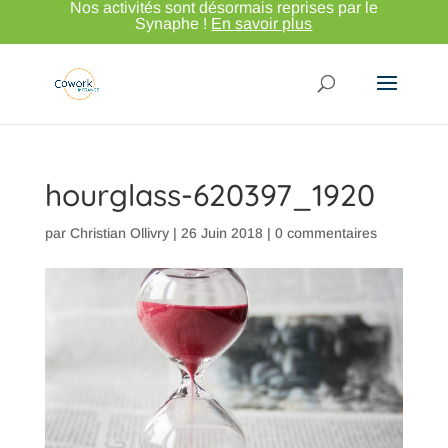
Nos activités sont désormais reprises par le
Synaphe !
En savoir plus
hourglass-620397_1920
par
Christian Ollivry
|
26 Juin 2018
|
0 commentaires